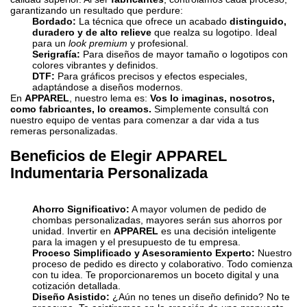
garantizando un resultado que perdure:
Bordado:
La técnica que ofrece un acabado
distinguido,
duradero y de alto relieve
que realza su logotipo. Ideal
para un
look premium
y profesional.
Serigrafía:
Para diseños de mayor tamaño o logotipos con
colores vibrantes y definidos.
DTF:
Para gráficos precisos y efectos especiales,
adaptándose a diseños modernos.
En
APPAREL
, nuestro lema es:
Vos lo imaginas, nosotros,
como fabricantes, lo creamos.
Simplemente consultá con
nuestro equipo de ventas para comenzar a dar vida a tus
remeras personalizadas.
Beneficios de Elegir APPAREL
Indumentaria Personalizada
Ahorro Significativo:
A mayor volumen de pedido de
chombas personalizadas, mayores serán sus ahorros por
unidad. Invertir en
APPAREL
es una decisión inteligente
para la imagen y el presupuesto de tu empresa.
Proceso Simplificado y Asesoramiento Experto:
Nuestro
proceso de pedido es directo y colaborativo. Todo comienza
con tu idea. Te proporcionaremos un boceto digital y una
cotización detallada.
Diseño Asistido:
¿Aún no tenes un diseño definido? No te