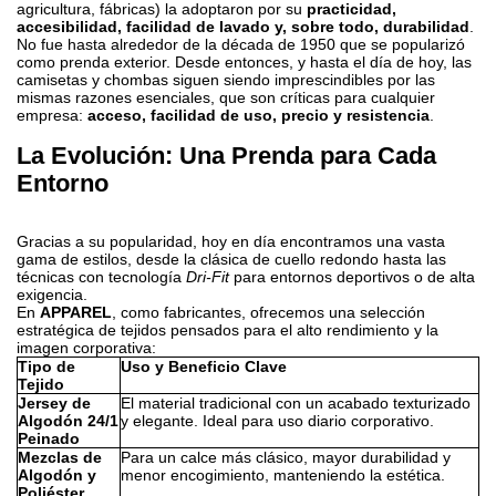
agricultura, fábricas) la adoptaron por su
practicidad,
accesibilidad, facilidad de lavado y, sobre todo, durabilidad
.
No fue hasta alrededor de la década de 1950 que se popularizó
como prenda exterior. Desde entonces, y hasta el día de hoy, las
camisetas y chombas siguen siendo imprescindibles por las
mismas razones esenciales, que son críticas para cualquier
empresa:
acceso, facilidad de uso, precio y resistencia
.
La Evolución: Una Prenda para Cada
Entorno
Gracias a su popularidad, hoy en día encontramos una vasta
gama de estilos, desde la clásica de cuello redondo hasta las
técnicas con tecnología
Dri-Fit
para entornos deportivos o de alta
exigencia.
En
APPAREL
, como fabricantes, ofrecemos una selección
estratégica de tejidos pensados para el alto rendimiento y la
imagen corporativa:
Tipo de
Uso y Beneficio Clave
Tejido
Jersey de
El material tradicional con un acabado texturizado
Algodón 24/1
y elegante. Ideal para uso diario corporativo.
Peinado
Mezclas de
Para un calce más clásico, mayor durabilidad y
Algodón y
menor encogimiento, manteniendo la estética.
Poliéster