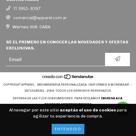
11 3952-3097
comercial@apparel.com.ar
Warnes 308. CABA
SÉ EL PRIMERO EN CONOCER LAS NOVEDADES Y OFERTAS
EXCLUSIVAS.
COPYRIGHT APPAREL - INDUMENTARIA PERSONALIZADA, UNIFORMES & WORKWEAR - -
30710190301 - 2026. TODOS LOS DERECHOS RESERVADOS.
DEFENSA DE LAS Y LOS CONSUMIDORES. PARA RECLAMOS
INGRESÁ ACÁ.
BOTÓN DE ARREPENTIMIENTO
Al navegar por este sitio
aceptás el uso de cookies
para
agilizar tu experiencia de compra.
ENTENDIDO